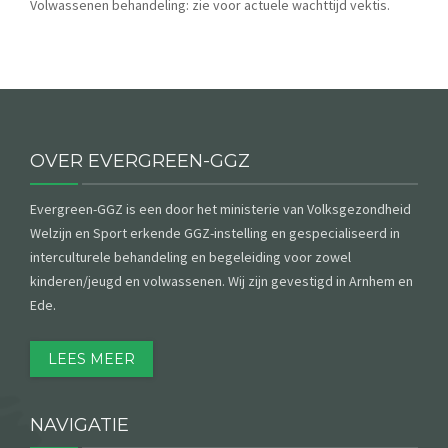
Volwassenen behandeling: zie voor actuele wachttijd vektis.
CONTACT
AANMELDEN
OVER EVERGREEN-GGZ
Evergreen-GGZ is een door het ministerie van Volksgezondheid
Welzijn en Sport erkende GGZ-instelling en gespecialiseerd in
interculturele behandeling en begeleiding voor zowel
kinderen/jeugd en volwassenen. Wij zijn gevestigd in Arnhem en
Ede
.
LEES MEER
NAVIGATIE