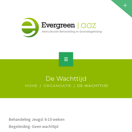
ZORGPROGRAMMA
JEUGD
VOLWASSENEN
CONTACT
HOME
De Wachttijd
AANMELDEN
ORGANISATIE
HOME
ORGANISATIE
DE WACHTTIJD
ZORGPROGRAMMA
JEUGD
Behandeling Jeugd: 6-10 weken
VOLWASSENEN
Begeleiding: Geen wachttijd