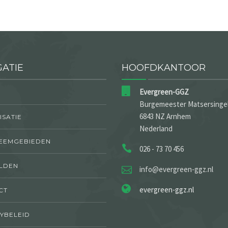
GATIE
HOOFDKANTOOR
Evergreen-GGZ
Burgemeester Matsersingel
6843 NZ Arnhem
SATIE
Nederland
EEMGEBIEDEN
026 - 73 70 456
LDEN
info@evergreen-ggz.nl
evergreen-ggz.nl
CT
YBELEID