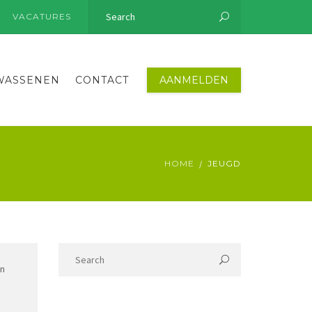
S
VACATURES
WASSENEN
CONTACT
AANMELDEN
HOME
JEUGD
jn