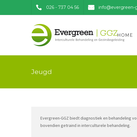
026 - 737 04 56
info@evergreen-g
HOME
Jeugd
Evergreen-GGZ biedt diagnostiek en behandeling voor
bovendien getraind in interculturele behandeling.