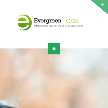
ZORGPROGRAMMA
JEUGD
VOLWASSENEN
CONTACT
HOME
AANMELDEN
ORGANISATIE
ZORGPROGRAMMA
JEUGD
VOLWASSENEN