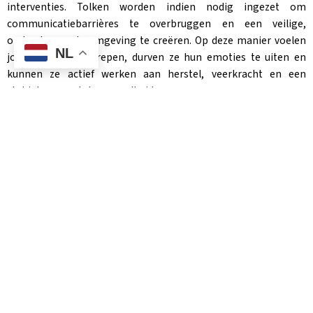
interventies. Tolken worden indien nodig ingezet om
communicatiebarrières te overbruggen en een veilige,
ondersteunende omgeving te creëren. Op deze manier voelen
NL
jongeren zich begrepen, durven ze hun emoties te uiten en
kunnen ze actief werken aan herstel, veerkracht en een
stabielere mentale gezondheid.
Onze aanpak
Onze zorg is toegankelijk, mensgericht en cultuursensitief. Wij
nemen de tijd om uw verhaal goed te begrijpen en werken
samen met u aan herstel.
Onze werkwijze bestaat uit:
Intakegesprek – We luisteren aandachtig naar uw verhaal,