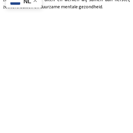
NL
zelfvertrouwen en duurzame mentale gezondheid.
Onze aanpak
Onze zorg is toegankelijk, mensgericht en cultuursensitief. Wij
nemen de tijd om uw verhaal goed te begrijpen en werken
samen met u aan herstel.
Onze werkwijze bestaat uit:
Intakegesprek – We luisteren aandachtig naar uw verhaal,
klachten en persoonlijke achtergrond.
Diagnostiek – Samen brengen we in kaart wat er speelt,
zoals trauma, stress of aanpassingsproblemen.